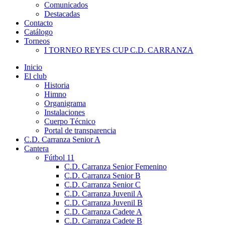
Comunicados
Destacadas
Contacto
Catálogo
Torneos
I TORNEO REYES CUP C.D. CARRANZA
Inicio
El club
Historia
Himno
Organigrama
Instalaciones
Cuerpo Técnico
Portal de transparencia
C.D. Carranza Senior A
Cantera
Fútbol 11
C.D. Carranza Senior Femenino
C.D. Carranza Senior B
C.D. Carranza Senior C
C.D. Carranza Juvenil A
C.D. Carranza Juvenil B
C.D. Carranza Cadete A
C.D. Carranza Cadete B