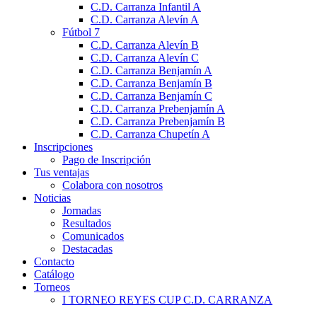
C.D. Carranza Infantil A
C.D. Carranza Alevín A
Fútbol 7
C.D. Carranza Alevín B
C.D. Carranza Alevín C
C.D. Carranza Benjamín A
C.D. Carranza Benjamín B
C.D. Carranza Benjamín C
C.D. Carranza Prebenjamín A
C.D. Carranza Prebenjamín B
C.D. Carranza Chupetín A
Inscripciones
Pago de Inscripción
Tus ventajas
Colabora con nosotros
Noticias
Jornadas
Resultados
Comunicados
Destacadas
Contacto
Catálogo
Torneos
I TORNEO REYES CUP C.D. CARRANZA