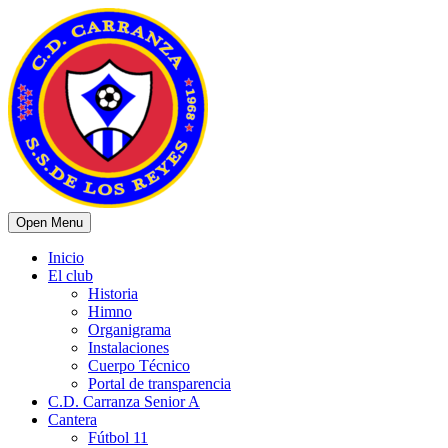
Open Menu
Inicio
El club
Historia
Himno
Organigrama
Instalaciones
Cuerpo Técnico
Portal de transparencia
C.D. Carranza Senior A
Cantera
Fútbol 11